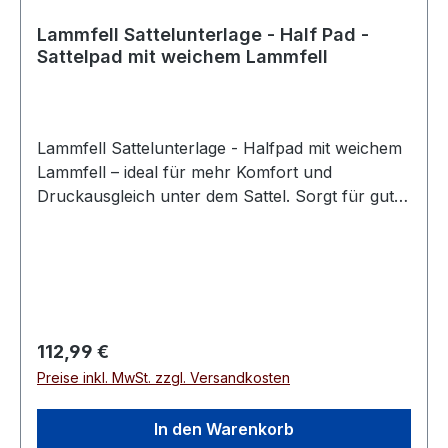
Lammfell Sattelunterlage - Half Pad -
Sattelpad mit weichem Lammfell
Lammfell Sattelunterlage - Halfpad mit weichem
Lammfell – ideal für mehr Komfort und
Druckausgleich unter dem Sattel. Sorgt für gute
Druckverteilung am Pferderücken Dämpft Stöße
und vermindert Haarbruch und
Wundstellen Hoch geschnittener Widerrist und
Fellkranz vorne,
Klettbefestigungen Temperaturausgleichend
Maße: Gesamtlänge: 58 cm Höhe hinten: 29 cm
Regulärer Preis:
112,99 €
Höhe vorne: 20 cm Außenmaterial: 100%
Preise inkl. MwSt. zzgl. Versandkosten
Lammfell / auf der Rückseite 70% Polyester,
30% Baumwolle, Füllung: 100%
In den Warenkorb
PolyesterWaschbar bis 30°C (mit