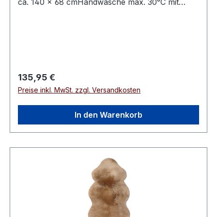
ca. 140 × 68 cmHandwäsche max. 30°C mit
speziellem Fellwaschmittel
Regulärer Preis:
135,95 €
Preise inkl. MwSt. zzgl. Versandkosten
In den Warenkorb