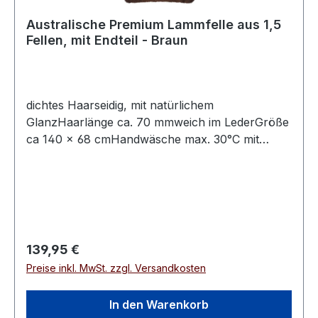
Australische Premium Lammfelle aus 1,5
Fellen, mit Endteil - Braun
dichtes Haarseidig, mit natürlichem
GlanzHaarlänge ca. 70 mmweich im LederGröße
ca 140 × 68 cmHandwäsche max. 30°C mit
speziellem Fellwaschmittel
Regulärer Preis:
139,95 €
Preise inkl. MwSt. zzgl. Versandkosten
In den Warenkorb