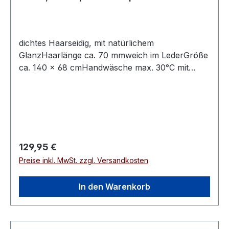
dichtes Haarseidig, mit natürlichem
GlanzHaarlänge ca. 70 mmweich im LederGröße
ca. 140 × 68 cmHandwäsche max. 30°C mit
speziellem Fellwaschmittel
Regulärer Preis:
129,95 €
Preise inkl. MwSt. zzgl. Versandkosten
In den Warenkorb