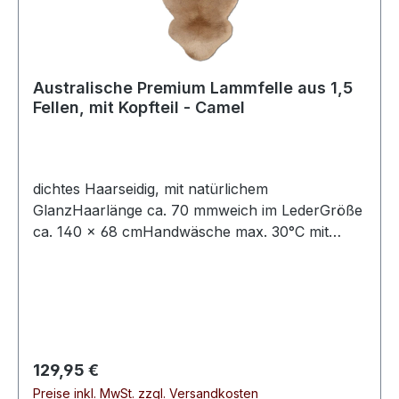
Australische Premium Lammfelle aus 1,5
Fellen, mit Kopfteil - Camel
dichtes Haarseidig, mit natürlichem
GlanzHaarlänge ca. 70 mmweich im LederGröße
ca. 140 × 68 cmHandwäsche max. 30°C mit
speziellem Fellwaschmittel
Regulärer Preis:
129,95 €
Preise inkl. MwSt. zzgl. Versandkosten