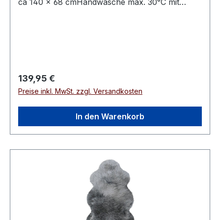
ca 140 × 68 cmHandwäsche max. 30°C mit
speziellem Fellwaschmittel
Regulärer Preis:
139,95 €
Preise inkl. MwSt. zzgl. Versandkosten
In den Warenkorb