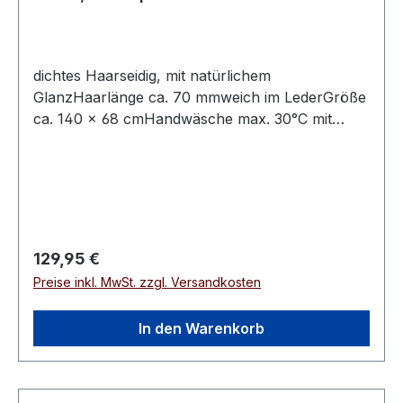
dichtes Haarseidig, mit natürlichem
GlanzHaarlänge ca. 70 mmweich im LederGröße
ca. 140 × 68 cmHandwäsche max. 30°C mit
speziellem Fellwaschmittel
Regulärer Preis:
129,95 €
Preise inkl. MwSt. zzgl. Versandkosten
In den Warenkorb