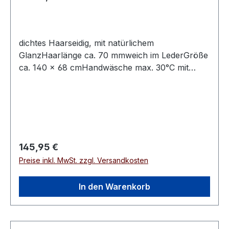
Spitzen
dichtes Haarseidig, mit natürlichem
GlanzHaarlänge ca. 70 mmweich im LederGröße
ca. 140 × 68 cmHandwäsche max. 30°C mit
speziellem Fellwaschmittel
Regulärer Preis:
145,95 €
Preise inkl. MwSt. zzgl. Versandkosten
In den Warenkorb