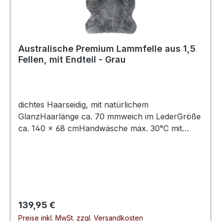
Australische Premium Lammfelle aus 1,5
Fellen, mit Endteil - Grau
dichtes Haarseidig, mit natürlichem
GlanzHaarlänge ca. 70 mmweich im LederGröße
ca. 140 × 68 cmHandwäsche max. 30°C mit
speziellem Fellwaschmittel
Regulärer Preis:
139,95 €
Preise inkl. MwSt. zzgl. Versandkosten