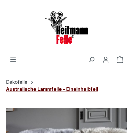
Zum Hauptinhalt springen
Ware
Dekofelle
Australische Lammfelle - Eineinhalbfell