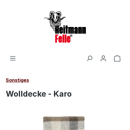
Zum Hauptinhalt springen
Ware
Sonstiges
Wolldecke - Karo
Bildergalerie überspringen