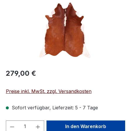
Bildergalerie überspringen
Regulärer Preis:
279,00 €
Preise inkl. MwSt. zzgl. Versandkosten
Sofort verfügbar, Lieferzeit: 5 - 7 Tage
Produkt Anzahl: Gib den gewünschten We
In den Warenkorb