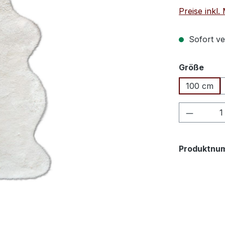
Preise inkl
Sofort ver
ausw
Größe
100 cm
Produkt
Produktnu