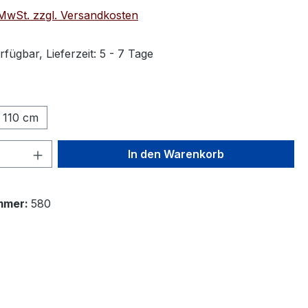
. MwSt. zzgl. Versandkosten
fügbar, Lieferzeit: 5 - 7 Tage
ählen
110 cm
 Anzahl: Gib den gewünschten Wert ein 
In den Warenkorb
mmer:
580