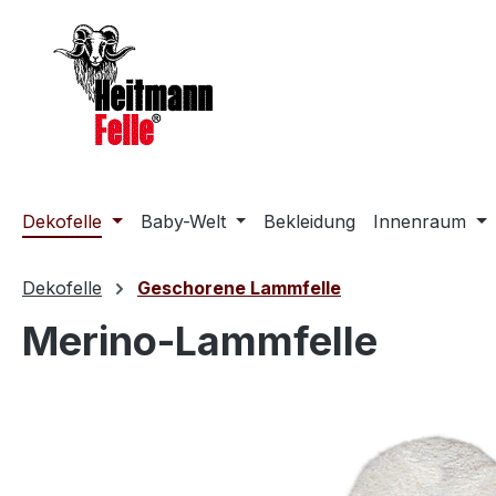
m Hauptinhalt springen
Zur Suche springen
Zur Hauptnavigation springen
Dekofelle
Baby-Welt
Bekleidung
Innenraum
Dekofelle
Geschorene Lammfelle
Merino-Lammfelle
Bildergalerie überspringen