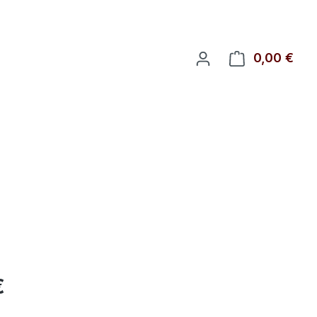
0,00 €
Ware
eis:
€