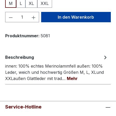
M
L
XL
XXL
Produkt Anzahl: Gib den gewünschten We
In den Warenkorb
Produktnummer:
5081
Beschreibung
innen: 100% echtes Merinolammfell außen: 100%
Leder, weich und hochwertig Größen M, L, XLund
XXLaußen Glattleder mit trad…
Mehr
Service-Hotline