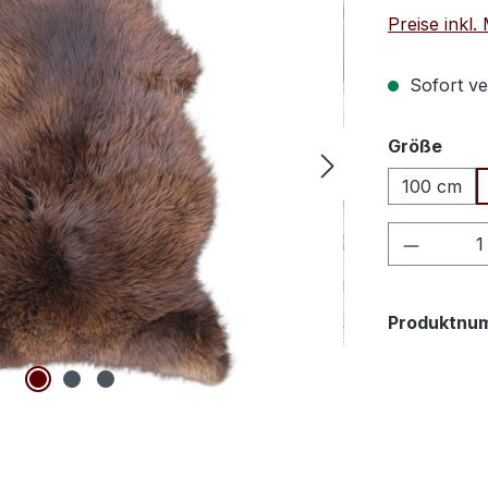
Preise inkl
Sofort ver
ausw
Größe
100 cm
Produkt
Produktnu