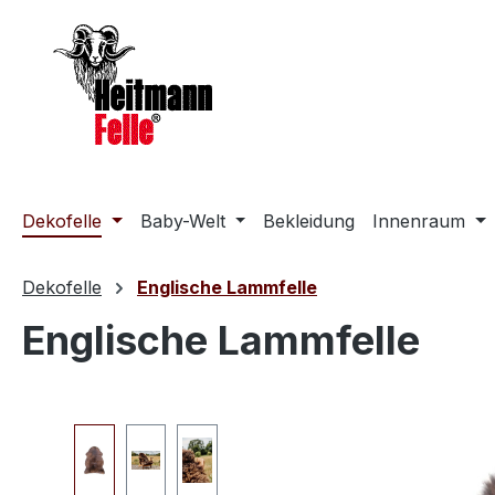
m Hauptinhalt springen
Zur Suche springen
Zur Hauptnavigation springen
Dekofelle
Baby-Welt
Bekleidung
Innenraum
Dekofelle
Englische Lammfelle
Englische Lammfelle
Bildergalerie überspringen