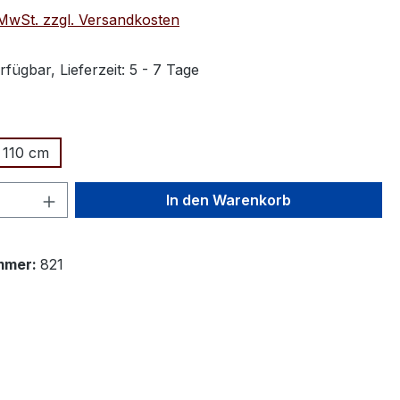
. MwSt. zzgl. Versandkosten
fügbar, Lieferzeit: 5 - 7 Tage
ählen
110 cm
 Anzahl: Gib den gewünschten Wert ein 
In den Warenkorb
mmer:
821