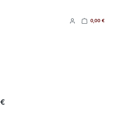
0,00 €
Ware
eis:
 €