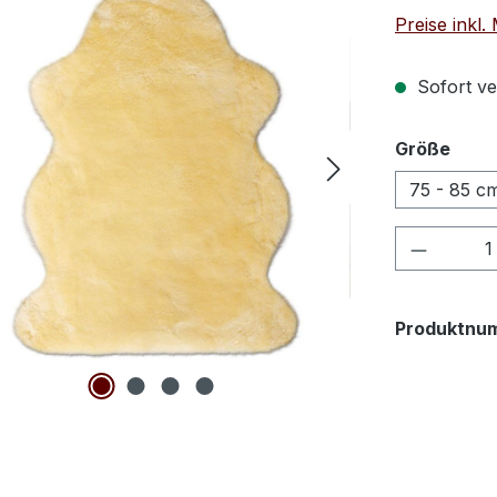
Preise inkl
Sofort ver
ausw
Größe
75 - 85 c
Produkt
Produktnu