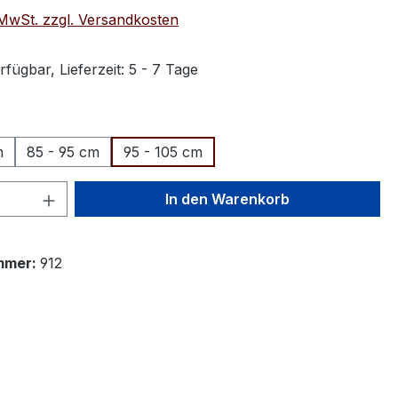
. MwSt. zzgl. Versandkosten
fügbar, Lieferzeit: 5 - 7 Tage
ählen
m
85 - 95 cm
95 - 105 cm
 Anzahl: Gib den gewünschten Wert ein 
In den Warenkorb
mmer:
912