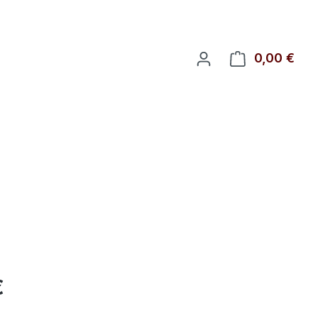
0,00 €
Ware
eis:
€