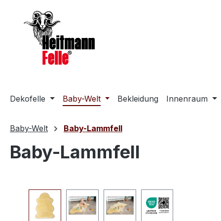
m Hauptinhalt springen
Zur Suche springen
Zur Hauptnavigation springen
Dekofelle
Baby-Welt
Bekleidung
Innenraum
Baby-Welt
Baby-Lammfell
Baby-Lammfell
Bildergalerie überspringen