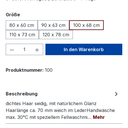
auswählen
Größe
80 x 60 cm
90 x 63 cm
100 x 68 cm
110 x 73 cm
120 x 78 cm
Produkt Anzahl: Gib den gewünschten We
In den Warenkorb
Produktnummer:
100
Beschreibung
dichtes Haar seidig, mit natürlichem Glanz
Haarlänge ca. 70 mm weich im LederHandwäsche
max. 30°C mit speziellem Fellwaschmi…
Mehr