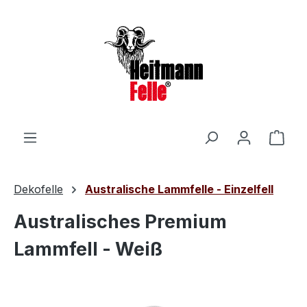
Zum Hauptinhalt springen
Ware
Dekofelle
Australische Lammfelle - Einzelfell
Australisches Premium
Lammfell - Weiß