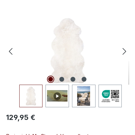
Bildergalerie überspringen
Regulärer Preis:
129,95 €