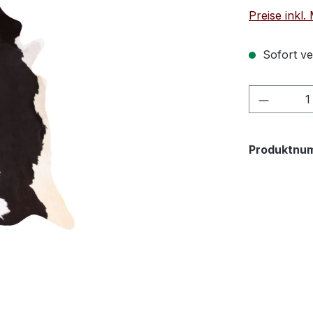
Preise inkl
Sofort ver
Produkt
Produktnu