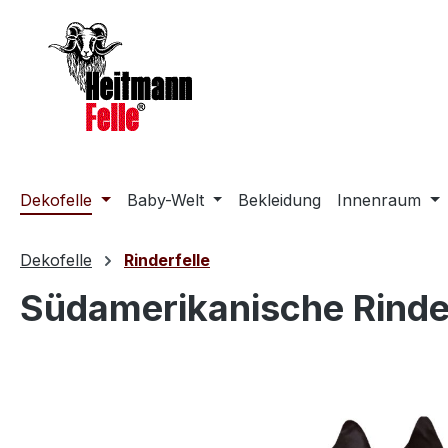
m Hauptinhalt springen
Zur Suche springen
Zur Hauptnavigation springen
Dekofelle
Baby-Welt
Bekleidung
Innenraum
Dekofelle
Rinderfelle
Südamerikanische Rinder
Bildergalerie überspringen