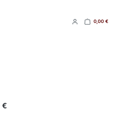
0,00 €
Ware
eis:
 €