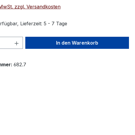
. MwSt. zzgl. Versandkosten
fügbar, Lieferzeit: 5 - 7 Tage
 Anzahl: Gib den gewünschten Wert ein 
In den Warenkorb
mmer:
682.7