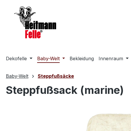
m Hauptinhalt springen
Zur Suche springen
Zur Hauptnavigation springen
Dekofelle
Baby-Welt
Bekleidung
Innenraum
Baby-Welt
Steppfußsäcke
Steppfußsack (marine)
Bildergalerie überspringen