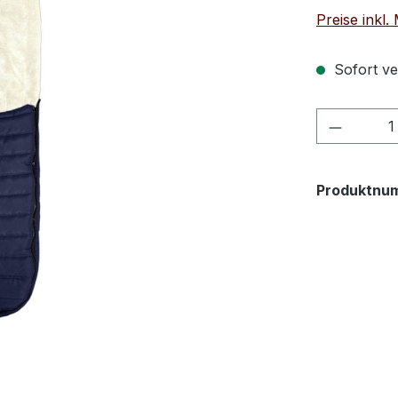
Preise inkl
Sofort ver
Produkt
Produktnu