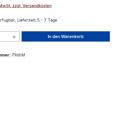
. MwSt. zzgl. Versandkosten
fügbar, Lieferzeit: 5 - 7 Tage
 Anzahl: Gib den gewünschten Wert ein 
In den Warenkorb
mmer:
7969.M