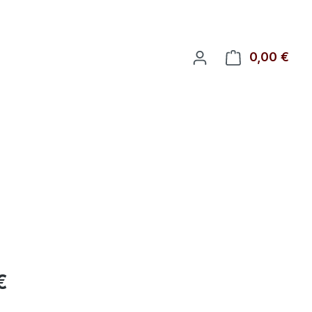
0,00 €
Ware
eis:
€