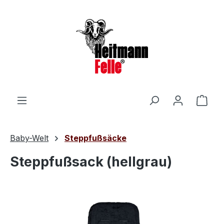
Zum Hauptinhalt springen
Ware
Baby-Welt
Steppfußsäcke
Steppfußsack (hellgrau)
Bildergalerie überspringen