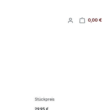
0,00 €
Ware
Stückpreis
29,95 €