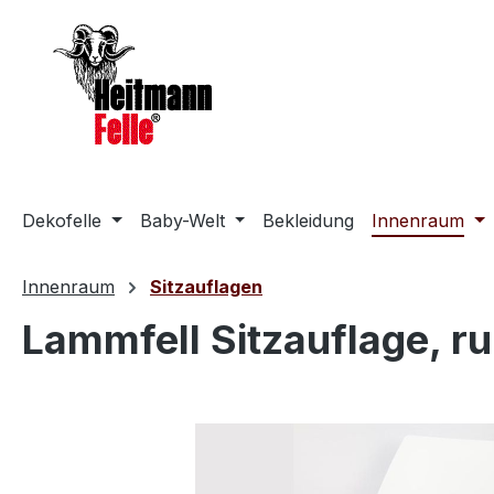
m Hauptinhalt springen
Zur Suche springen
Zur Hauptnavigation springen
Dekofelle
Baby-Welt
Bekleidung
Innenraum
Innenraum
Sitzauflagen
Lammfell Sitzauflage, r
Bildergalerie überspringen