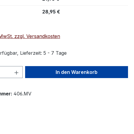
28,95 €
. MwSt. zzgl. Versandkosten
fügbar, Lieferzeit: 5 - 7 Tage
 Anzahl: Gib den gewünschten Wert ein 
In den Warenkorb
mmer:
406.MV