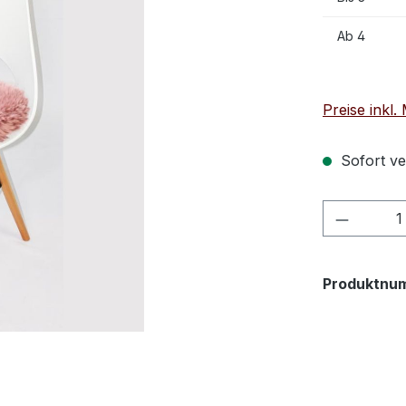
Ab
4
Preise inkl
Sofort ver
Produkt
Produktnu