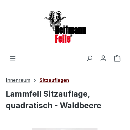
Zum Hauptinhalt springen
Ware
Innenraum
Sitzauflagen
Lammfell Sitzauflage,
quadratisch - Waldbeere