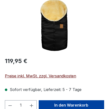
Bildergalerie überspringen
Regulärer Preis:
119,95 €
Preise inkl. MwSt. zzgl. Versandkosten
Sofort verfügbar, Lieferzeit: 5 - 7 Tage
Produkt Anzahl: Gib den gewünschten We
In den Warenkorb