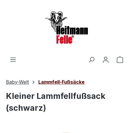
Zum Hauptinhalt springen
Ware
Baby-Welt
Lammfell-Fußsäcke
Kleiner Lammfellfußsack
(schwarz)