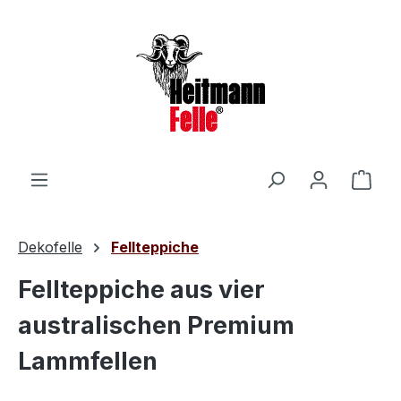
Zum Hauptinhalt springen
Ware
Dekofelle
Fellteppiche
Fellteppiche aus vier
australischen Premium
Lammfellen