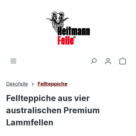
Zum Hauptinhalt springen
Ware
Dekofelle
Fellteppiche
Fellteppiche aus vier
australischen Premium
Lammfellen