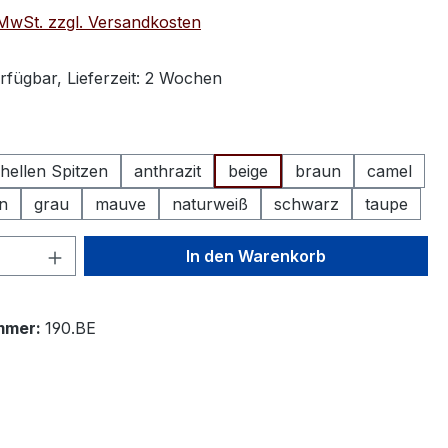
. MwSt. zzgl. Versandkosten
rfügbar, Lieferzeit: 2 Wochen
ählen
hellen Spitzen
anthrazit
beige
braun
camel
n
grau
mauve
naturweiß
schwarz
taupe
 Anzahl: Gib den gewünschten Wert ein 
In den Warenkorb
mmer:
190.BE