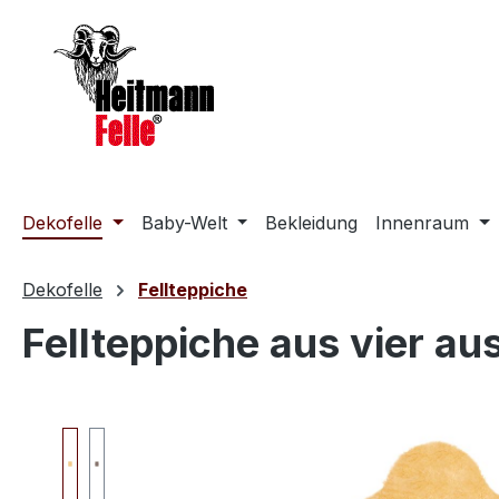
m Hauptinhalt springen
Zur Suche springen
Zur Hauptnavigation springen
Dekofelle
Baby-Welt
Bekleidung
Innenraum
Dekofelle
Fellteppiche
Fellteppiche aus vier a
Bildergalerie überspringen