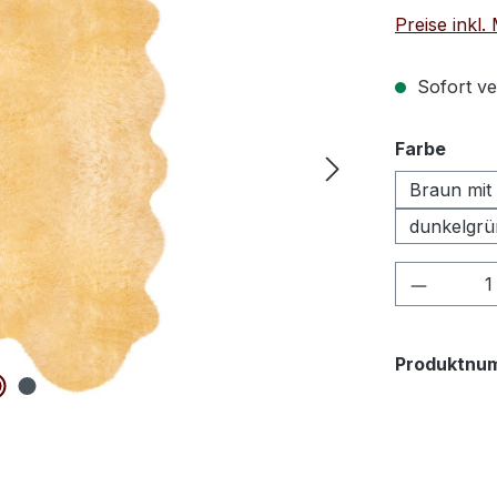
Preise inkl
Sofort ve
ausw
Farbe
Braun mit 
dunkelgrü
Produkt
Produktnu