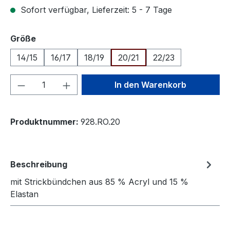
Sofort verfügbar, Lieferzeit: 5 - 7 Tage
auswählen
Größe
14/15
16/17
18/19
20/21
22/23
Produkt Anzahl: Gib den gewünschten We
In den Warenkorb
Produktnummer:
928.RO.20
Beschreibung
mit Strickbündchen aus 85 % Acryl und 15 %
Elastan