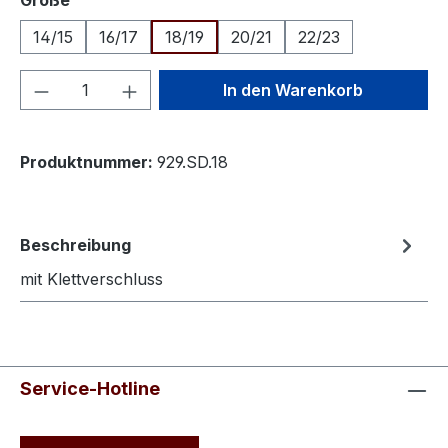
Größe
14/15
16/17
18/19
20/21
22/23
Produkt Anzahl: Gib den gewünschten We
In den Warenkorb
Produktnummer:
929.SD.18
Beschreibung
mit Klettverschluss
Service-Hotline